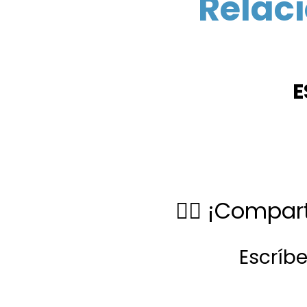
Relaci
E
✋🏻 ¡Compart
Escríb