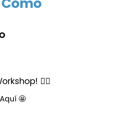
¡y Cómo
RO
Workshop! ✋🏻
Aquí 🤩